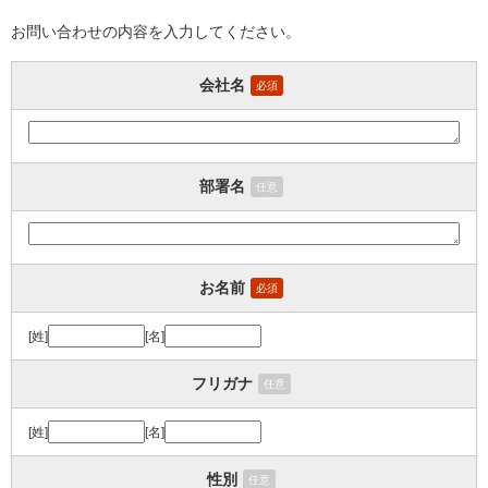
お問い合わせの内容を入力してください。
会社名
必須
部署名
任意
お名前
必須
[姓]
[名]
フリガナ
任意
[姓]
[名]
性別
任意