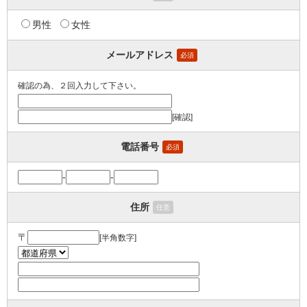
男性
女性
メールアドレス
必須
確認の為、２回入力して下さい。
[確認]
電話番号
必須
-
-
住所
任意
〒
[半角数字]