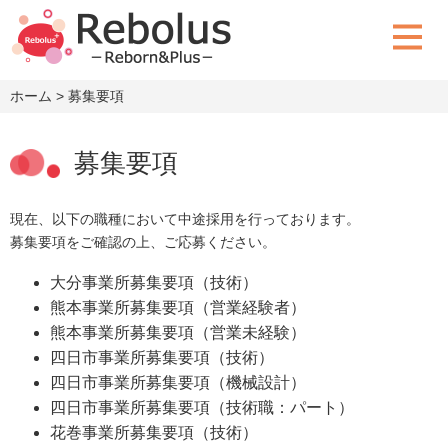
ホーム
> 募集要項
募集要項
現在、以下の職種において中途採用を行っております。
募集要項をご確認の上、ご応募ください。
大分事業所募集要項（技術）
熊本事業所募集要項（営業経験者）
熊本事業所募集要項（営業未経験）
四日市事業所募集要項（技術）
四日市事業所募集要項（機械設計）
四日市事業所募集要項（技術職：パート）
花巻事業所募集要項（技術）