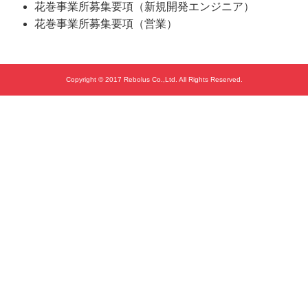
花巻事業所募集要項（新規開発エンジニア）
花巻事業所募集要項（営業）
Copyright © 2017 Rebolus Co.,Ltd. All Rights Reserved.